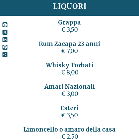
LIQUORI
Grappa
€ 3,50
Facebook
X
Rum Zacapa 23 anni
LinkedIn
€ 7,00
Pinterest
Condividi
Whisky Torbati
€ 8,00
Amari Nazionali
€ 3,00
Esteri
€ 3,50
Limoncello o amaro della casa
€ 2,50