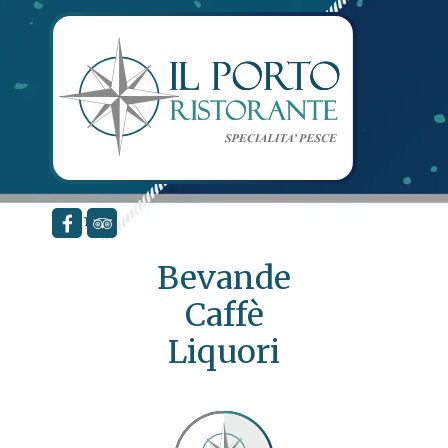
Vai ai contenuti
menù
Bevande
Caffè
Liquori